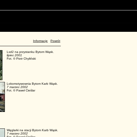
Informacje
Powrót
Lxd2 na przystanku Bytom Wąsk.
lipiec 2001
Fot. © Piotr Chyliński
Lokomotywownia Bytom Karb Wąsk.
7 marzec 2002
Fot. © Paweł Cieślar
Węglarki na stacji Bytom Karb Wąsk.
7 marzec 2002
Fot. © Paweł Cieślar