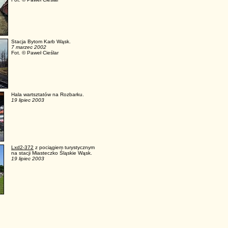
Stacja Bytom Karb Wąsk.
7 marzec 2002
Fot. © Paweł Cieślar
Hala wartsztatów na Rozbarku.
19 lipiec 2003
Lxd2-372
z pociągiem turystycznym
na stacji Miasteczko Śląskie Wąsk.
19 lipiec 2003