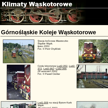
Górnośląskie Koleje Wąskotorowe
Stacja końcowa Miasteczko
Śląskie Wąsk.
lipiec 2001
Fot. © Piotr Chyliński
Czoła lokomotyw
Lxd2-352
,
Lxd2-
372
,
Lxd2-362
i
Lxd2-366
.
28 wrzesień 2002
Fot. © Paweł Cieślar
Lyd1-309
na stacji Bytom Karb
Wąsk.
28 wrzesień 2002