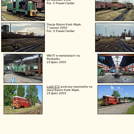
Fot. © Paweł Cieślar
Stacja Bytom Karb Wąsk.
7 marzec 2002
Fot. © Paweł Cieślar
Wls75 w warsztatach na
Rozbarku.
19 lipiec 2003
Lxd2-372
podczas manewrów na
stacji Bytom Karb Wąsk.
19 lipiec 2003